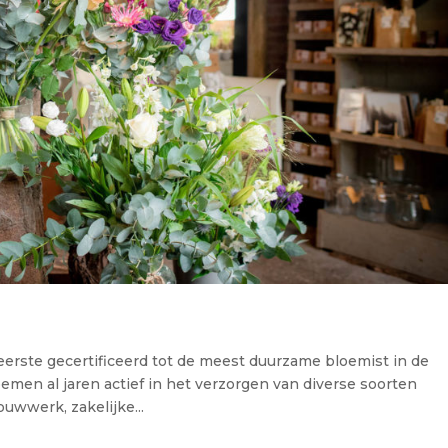
erste gecertificeerd tot de meest duurzame bloemist in de
emen al jaren actief in het verzorgen van diverse soorten
uwwerk, zakelijke...