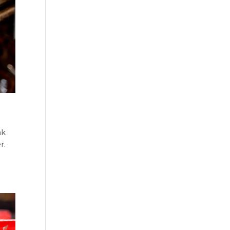
ak
r.