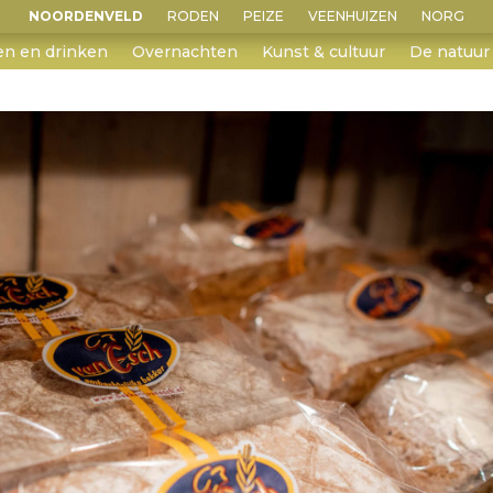
NOORDENVELD
RODEN
PEIZE
VEENHUIZEN
NORG
en en drinken
Overnachten
Kunst & cultuur
De natuur 