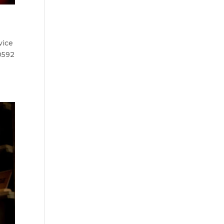
vice
0592