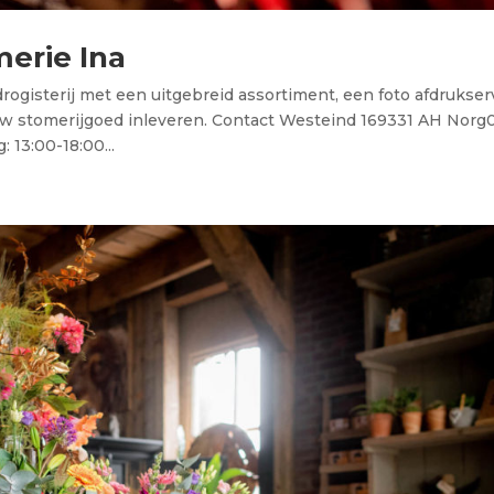
merie Ina
drogisterij met een uitgebreid assortiment, een foto afdrukser
uw stomerijgoed inleveren. Contact Westeind 169331 AH Norg
13:00-18:00...