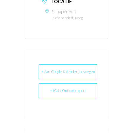
LOCATIE
Schapendrift
Schapendrift, Norg
+ Aan Google Kalender toevoegen
+ iCal / Outlook export